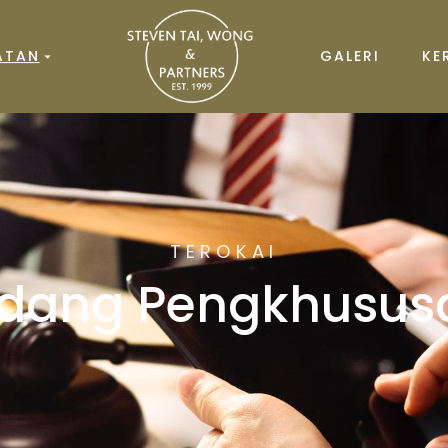
ATAN
GALERI
KE
TEROKAI
idang Pengkhusus