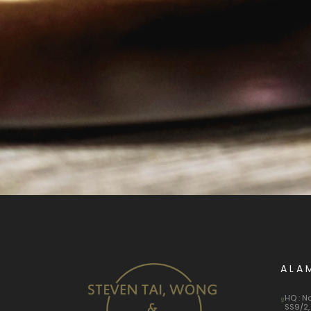
ALA
HQ : N
SS9/2,